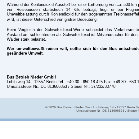
Während der Kohlendioxid-Ausstoß bei einer Entfernung von
ca. 500 km 
von Reisebussen sta-tistisch 14 Kilo beträgt, liegt er bei Flugr
Umweltbelastung durch Kohlendioxid für den sogenannten Treibhauseffek
wird, ist
dieser Unterschied von großer Bedeutung.
Beim Vergleich
der Schwefeldioxid-Werte schneidet das Verkehrsmitte
Abstand am schlechtesten ab. Schwefeldioxid ist Mitverursacher für den
Wälder stark belastet.
Wer umweltbewußt reisen will, sollte sich für den Bus entscheide
gesündere Umwelt.
Bus Betrieb Nieder GmbH
Lobitzweg 14 - 12557 Berlin Tel.: +49 30 - 650 18 425 Fax: +49 30 - 65
Umsatzsteuer Nr.: DE 813606853 / Steuer Nr.: 37/232/30778
©
2026
Bus Betrieb Nieder GmbH Lobitzweg 14 - 12557 Berlin T
Umsatzsteuer Nr.: DE 813606853 / Steuer 